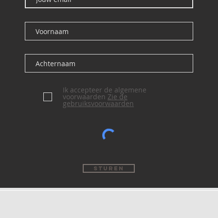
Ik accepteer de algemene
voorwaarden
Zie de
gebruiksvoorwaarden
sturen