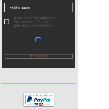
Ik accepteer de algemene
voorwaarden
Zie de
gebruiksvoorwaarden
sturen