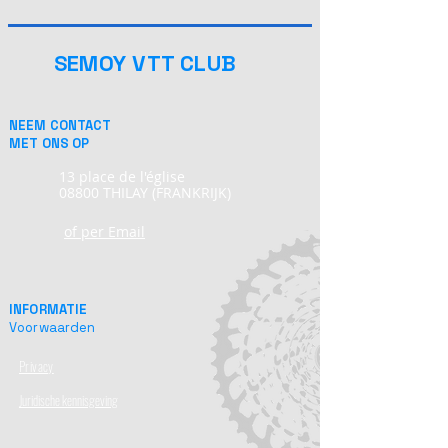
SEMOY VTT CLUB
NEEM CONTACT
MET ONS OP
13 place de l'église
08800 THILAY (FRANKRIJK)
of per Email
INFORMATIE
Voorwaarden
Privacy
Juridische kennisgeving