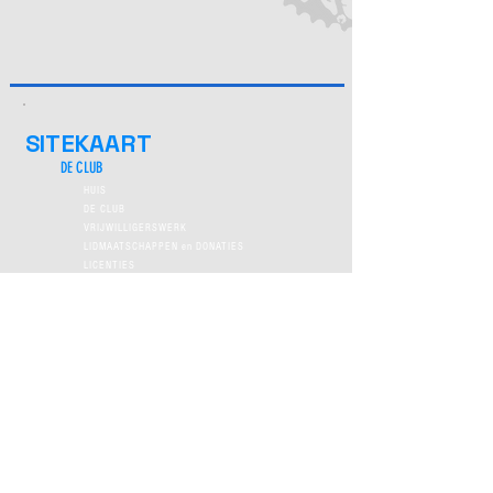
SITEKAART
DE CLUB
HUIS
DE CLUB
VRIJWILLIGERSWERK
LIDMAATSCHAPPEN en DONATIES
LICENTIES
GEMEENSCHAP
VRIJWILLIGERS PAGINA
SEMOY ENDURO
SEMOY ENDURO
ENDURO WINNAARS
2023 SEMOY ENDURO
PROGRAMME EDLS 2024
CARTE DES SPECIALES 2024
TRAILS CENTRUM
2023 SEMOY ENDURO