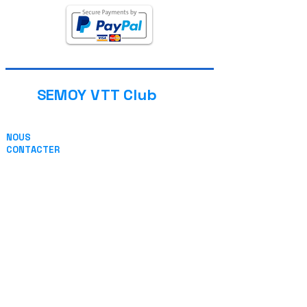
SEMOY VTT Club
NOUS
CONTACTER
13 Place de l'église
08800 THILAY (FRANCE)
ou par Email
INFORMATIONS
Termes et conditons
Confidentialité