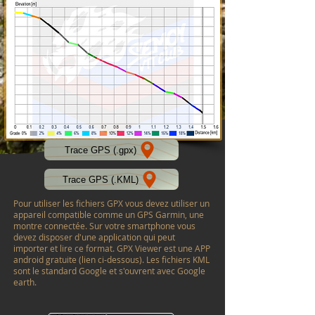
Trace GPS (.gpx)
Trace GPS (.KML)
Pour utiliser les fichiers GPX vous devez utiliser un
appareil compatible comme un GPS Garmin, une
montre connectée. Sur votre smartphone vous
devez disposer d'une application qui peut
importer et lire ce format. GPX Viewer est une APP
android gratuite (lien ci-dessous). Les fichiers KML
sont le standard Google et s'ouvrent avec Google
earth.