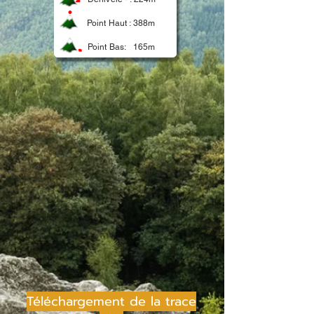
Point Haut :
388m
Point Bas:
165m
Téléchargement de la trace