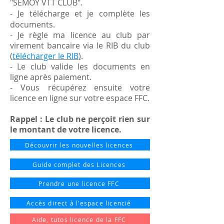
"SEMOY VTT CLUB".
- Je télécharge et je complète les
documents.
- Je règle ma licence au club par
virement bancaire via le RIB du club
(
télécharger le RIB
)
.
- Le club valide les documents en
ligne après paiement.
- Vous récupérez ensuite votre
licence en ligne sur votre espace FFC.
Rappel : Le club ne perçoit rien sur
le montant de votre licence.
Découvrir les nouvelles licences
Guide complet des Licences
Prendre une licence FFC
Accès direct à l'espace licencié
Aide, tutos licence de la FFC