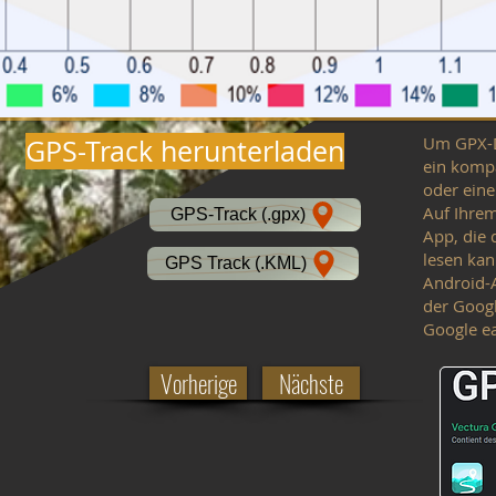
Um GPX-D
GPS-Track herunterladen
ein komp
oder ein
Auf Ihre
GPS-Track (.gpx)
App, die 
lesen kan
GPS Track (.KML)
Android-A
der Goog
Google ea
Vorherige
Nächste