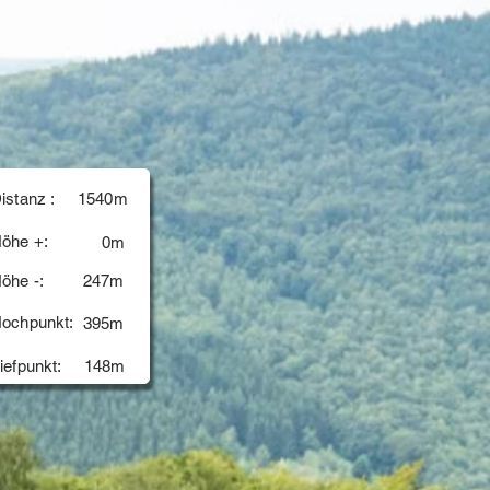
istanz :
1540m
öhe +:
0m
öhe -:
247m
ochpunkt:
395m
iefpunkt:
148m