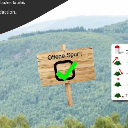
acles faciles
daction...
D
Offene Spur :
H
H
H
T