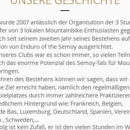
wurde 2007 anlässlich der Organisation der 3 St
nfer von 3 lokalen Mountainbike-Enthusiasten ge
ch seit seinem zweiten Jahr seines Bestehens auf
ion von Enduro of the Semoy ausgerichtet.
unseres Clubs war es schon immer, so vielen Tei
ch das enorme Potenzial des Semoy-Tals für Mou
bringen.
ahren des Bestehens können wir sagen, dass wir
he Ziel erreicht haben, nämlich den regelmäßige
pielplatzes durch immer zahlreichere Praktiziere
edlichem Hintergrund wie: Frankreich, Belgien,
de Bas, Luxemburg, Deutschland, Spanien, Verei
 , Schweden,...
olg ist kein Zufall, er ist den vielen Stunden im 