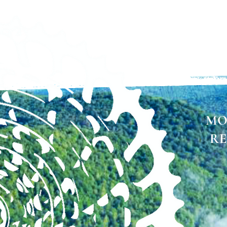
MO
RE