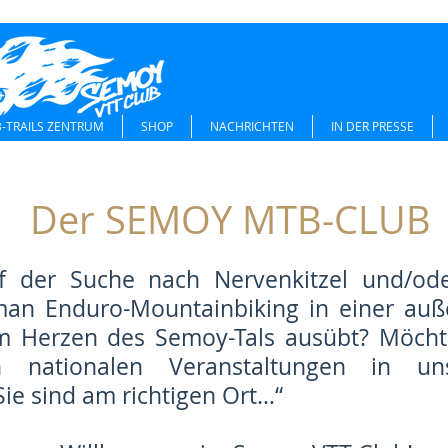
-TRAILS ZENTRUM
SHOP
NACHRICHTEN
IN DER PRESSE
Der SEMOY MTB-CLUB
uf der Suche nach Nervenkitzel und/od
man Enduro-Mountainbiking in einer au
 Herzen des Semoy-Tals ausübt? Möchte
 nationalen Veranstaltungen in uns
ie sind am richtigen Ort…“