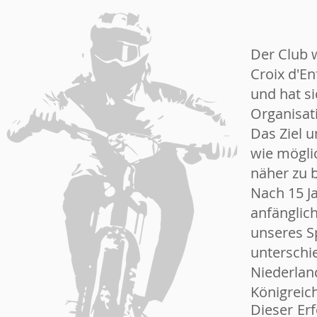
Der Club 
Croix d'E
und hat si
Organisat
Das Ziel 
wie mögli
näher zu 
Nach 15 J
anfänglic
unseres S
unterschi
Niederlan
Königreich
Dieser Erf