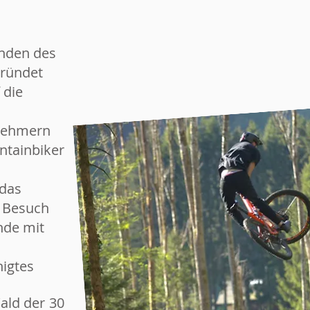
unden des
gründet
 die
lnehmern
ntainbiker
 das
n Besuch
nde mit
nigtes
Wald der 30