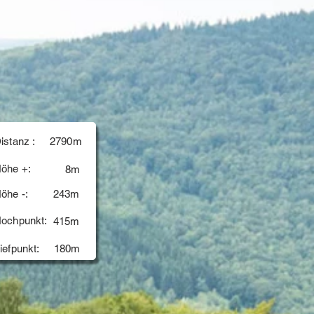
istanz :
2790m
öhe +:
8m
öhe -:
243m
ochpunkt:
415m
iefpunkt:
180m