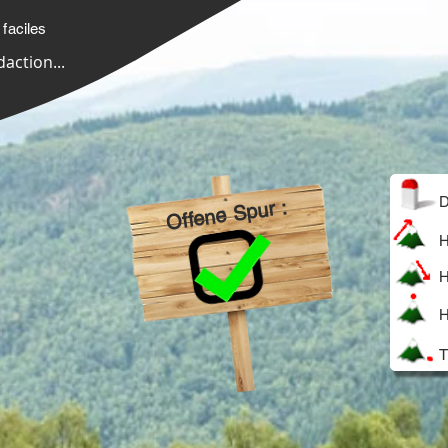
faciles
daction...
D
Offene Spur :
H
H
H
T