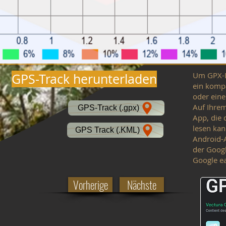
Um GPX-D
GPS-Track herunterladen
ein komp
oder ein
Auf Ihre
GPS-Track (.gpx)
App, die 
lesen kan
GPS Track (.KML)
Android-A
der Goog
Google ea
Vorherige
Nächste